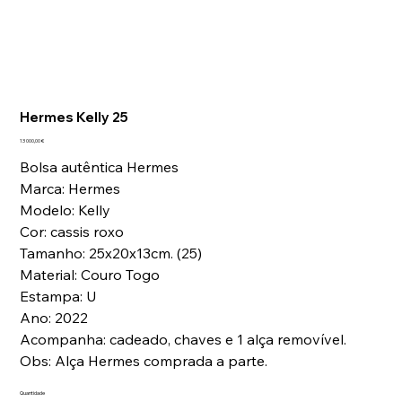
Hermes Kelly 25
Preço
13 000,00 €
Bolsa autêntica Hermes
Marca: Hermes
Modelo: Kelly
Cor: cassis roxo
Tamanho: 25x20x13cm. (25)
Material: Couro Togo
Estampa: U
Ano: 2022
Acompanha: cadeado, chaves e 1 alça removível.
Obs: Alça Hermes comprada a parte.
Quantidade