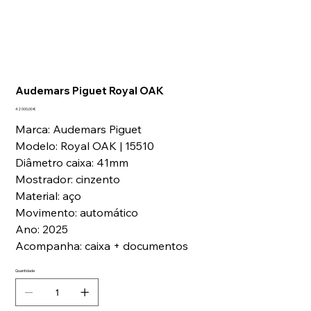
Audemars Piguet Royal OAK
Preço
42 000,00 €
Marca: Audemars Piguet
Modelo: Royal OAK | 15510
Diâmetro caixa: 41mm
Mostrador: cinzento
Material: aço
Movimento: automático
Ano: 2025
Acompanha: caixa + documentos
Quantidade