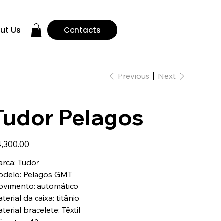
ut Us
Contacts
Previous
Next
Tudor Pelagos
e
,300.00
rca: Tudor
delo: Pelagos GMT
vimento: automático
terial da caixa: titânio
terial bracelete: Têxtil