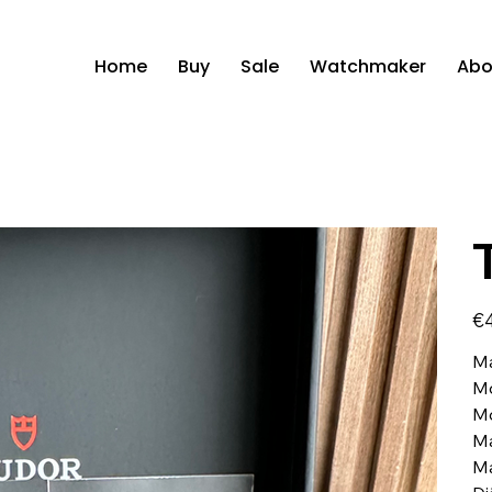
Home
Buy
Sale
Watchmaker
Abo
Pric
€4
Ma
Mo
Mo
Ma
Ma