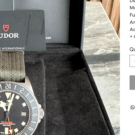
Di
Mo
Fu
An
Ac
+ 
Qu