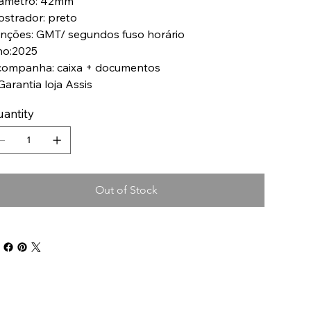
âmetro: 42mm
strador: preto
nções: GMT/ segundos fuso horário
o:2025
ompanha: caixa + documentos
Garantia loja Assis
antity
Out of Stock