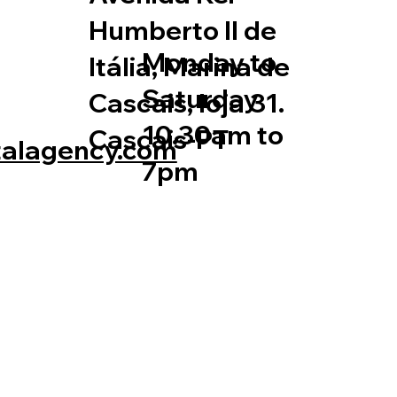
Humberto II de
Monday to
Itália, Marina de
Saturday
Cascais, loja 31.
10.30am to
Cascais-PT
talagency.com
7pm