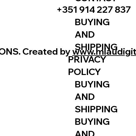
+351 914 227 837
BUYING
AND
SHIPPING
ONS. Created by
www.miaudigi
PRIVACY
POLICY
BUYING
AND
SHIPPING
BUYING
AND