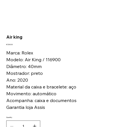
Air king
Price
€7,500.00
Marca: Rolex
Modelo: Air King / 116900
Diâmetro: 40mm
Mostrador: preto
Ano: 2020
Material da caixa e bracelete: aço
Movimento: automático
Acompanha: caixa e documentos
Garantia loja Assis
Quantity