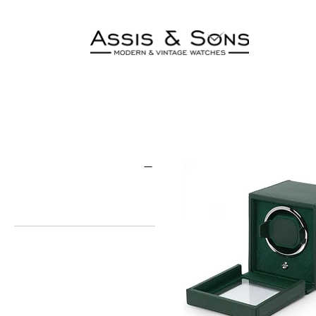
Wolf
4 produtos
Filtrar
Preço
€ 120
€ 2.415