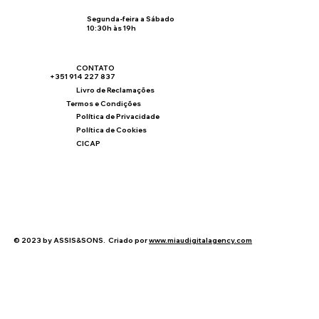
Segunda-feira a Sábado
10:30h às 19h
CONTATO
+351 914 227 837
Livro de Reclamações
Termos e Condições
Política de Privacidade
Política de Cookies
CICAP
© 2023 by ASSIS&SONS. Criado por
www.miaudigitalagency.com